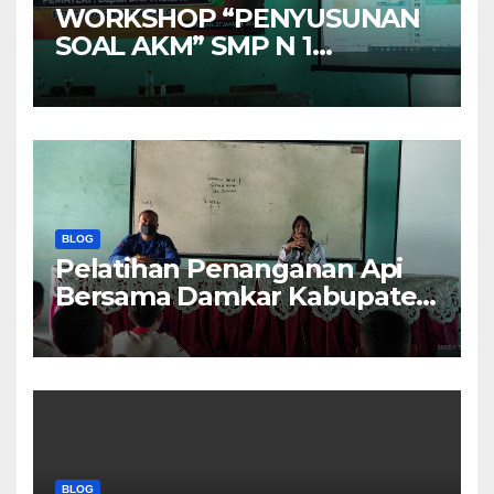
WORKSHOP “PENYUSUNAN
SOAL AKM” SMP N 1
KRAKSAAN
BLOG
Pelatihan Penanganan Api
Bersama Damkar Kabupaten
Probolinggo
BLOG