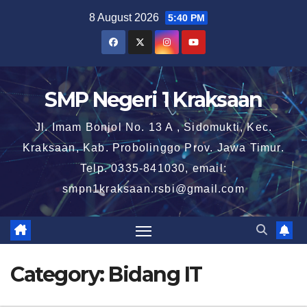
Skip
8 August 2026
5:40 PM
to
content
SMP Negeri 1 Kraksaan
Jl. Imam Bonjol No. 13 A , Sidomukti, Kec.
Kraksaan, Kab. Probolinggo Prov. Jawa Timur.
Telp. 0335-841030, email:
smpn1kraksaan.rsbi@gmail.com
Category:
Bidang IT