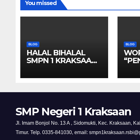
You missed
BLOG
BLOG
HALAL BIHALAL
WO
SMPN 1 KRAKSAAN
“PE
SEKALIGUS
SOA
MEMPERINGATI
KRA
HARI KEBANHKITAN
NASIONAL
SMP Negeri 1 Kraksaan
Jl. Imam Bonjol No. 13 A , Sidomukti, Kec. Kraksaan, K
Timur. Telp. 0335-841030, email: smpn1kraksaan.rsbi