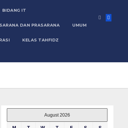
BIDANG IT
 SARANA DAN PRASARANA
UMUM
RASI
KELAS TAHFIDZ
August 2026
M
T
W
T
F
S
S