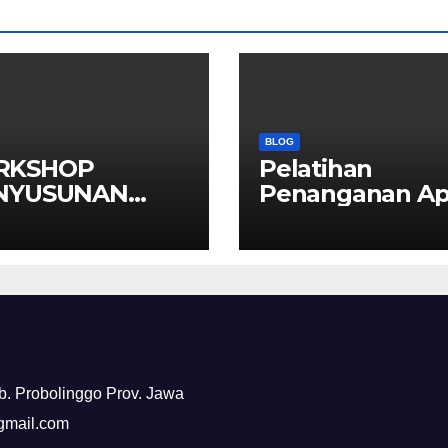
BLOG
RKSHOP
Pelatihan
NYUSUNAN
Penanganan Ap
L AKM” SMP N 1
Bersama Damk
KSAAN
Kabupaten
Probolinggo
ab. Probolinggo Prov. Jawa
@gmail.com