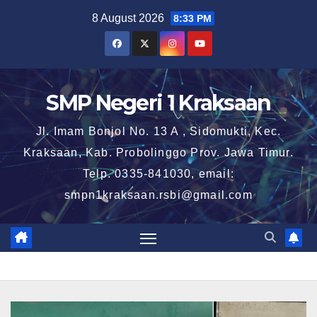
Skip
8 August 2026
8:33 PM
to
content
SMP Negeri 1 Kraksaan
Jl. Imam Bonjol No. 13 A , Sidomukti, Kec.
Kraksaan, Kab. Probolinggo Prov. Jawa Timur.
Telp. 0335-841030, email:
smpn1kraksaan.rsbi@gmail.com