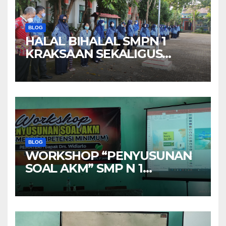
BLOG
HALAL BIHALAL SMPN 1
KRAKSAAN SEKALIGUS
MEMPERINGATI HARI
KEBANHKITAN NASIONAL
BLOG
WORKSHOP “PENYUSUNAN
SOAL AKM” SMP N 1
KRAKSAAN