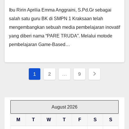
Ibu Ririn Aprilia Emma Anggraini, S.Pd.Gr sebagai
salah satu guru BK di SMPN 1 Kraksaan telah
mengembangkan sebuah media pembelajaran inovatif
yang diberi nama “PARE TRUDA”. Melalui motode
pembelajaran Game-Based…
Posts
1
2
…
9
pagination
August 2026
M
T
W
T
F
S
S