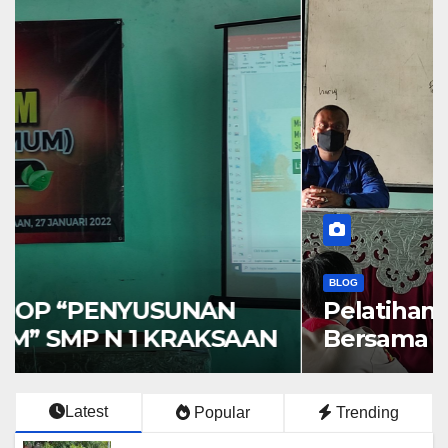
BLOG
Pelatihan Penanganan Api
Bersama Damkar Kabupaten
Probolinggo
Latest
Popular
Trending