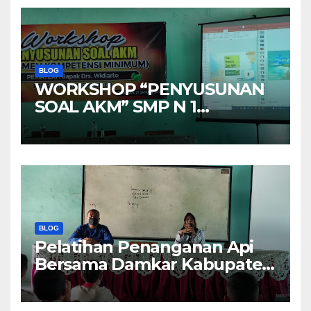
BLOG
WORKSHOP “PENYUSUNAN
SOAL AKM” SMP N 1
KRAKSAAN
BLOG
Pelatihan Penanganan Api
Bersama Damkar Kabupaten
Probolinggo