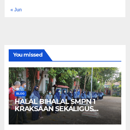
« Jun
You missed
BLOG
HALAL BIHALAL SMPN 1
KRAKSAAN SEKALIGUS
MEMPERINGATI HARI
KEBANHKITAN NASIONAL