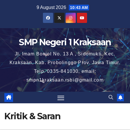
Skip
9 August 2026
10:43 AM
to
content
SMP Negeri 1 Kraksaan
Jl. Imam Bonjol No. 13 A , Sidomukti, Kec.
Kraksaan, Kab. Probolinggo Prov. Jawa Timur.
Telp. 0335-841030, email:
smpn1kraksaan.rsbi@gmail.com
Kritik & Saran