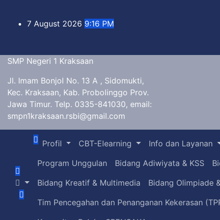
Skip
to
7 August 2026
9:16 PM
content
SMP Negeri 1 Kraksaan
Jl. Imam Bonjol No. 13 A , Sidomukti,
Kec. Kraksaan, Kab. Probolinggo Prov.
Jawa Timur. Telp. 0335-841030, email:
smpn1kraksaan.rsbi@gmail.com
Profil
CBT-Elearning
Info dan Layanan
Program Unggulan
Bidang Adiwiyata & KSS
Bi
Bidang Kreatif & Multimedia
Bidang Olimpiade &
Tim Pencegahan dan Penanganan Kekerasan (TP