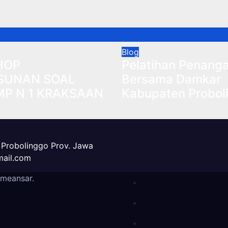
Blog
HOP
Pelatihan Penang
SUNAN SOAL
Bersama Damkar
MP N 1 KRAKSAAN
Kabupaten Probol
. Probolinggo Prov. Jawa
mail.com
meansar
.