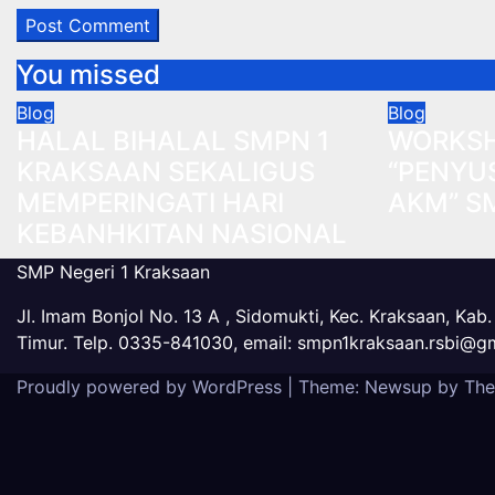
You missed
Blog
Blog
HALAL BIHALAL SMPN 1
WORKS
KRAKSAAN SEKALIGUS
“PENYU
MEMPERINGATI HARI
AKM” S
KEBANHKITAN NASIONAL
SMP Negeri 1 Kraksaan
Jl. Imam Bonjol No. 13 A , Sidomukti, Kec. Kraksaan, Kab
Timur. Telp. 0335-841030, email: smpn1kraksaan.rsbi@g
Proudly powered by WordPress
|
Theme: Newsup by
The