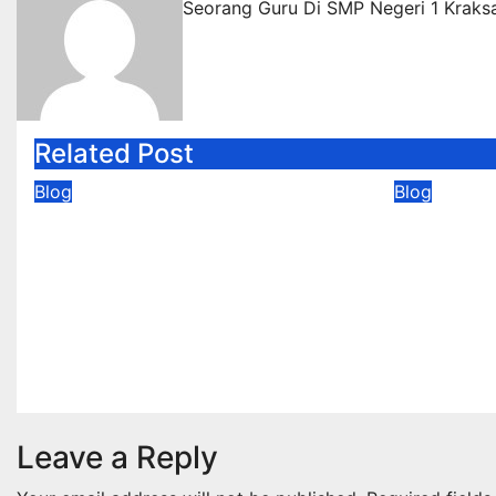
Seorang Guru Di SMP Negeri 1 Kraks
Related Post
Blog
Blog
HALAL BIHALAL SMPN 1
WORKS
KRAKSAAN SEKALIGUS
“PENY
MEMPERINGATI HARI
AKM” S
KEBANHKITAN
KRAKS
NASIONAL
Jun 10, 2
Jun 10, 2026
Fitria Puji
Leave a Reply