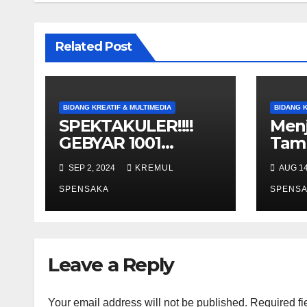
Related Post
BIDANG KREATIF & MULTIMEDIA
BIDANG K
SPEKTAKULER!!!!
Menj
GEBYAR 1001
Tam
BENDERA MERAH
Bapa
SEP 2, 2024
KREMUL
AUG 14
PUTIH
binc
MENYAMBUT HUT
SPENSAKA
ber
SPENS
KE-79 RI
Leave a Reply
Your email address will not be published.
Required fi