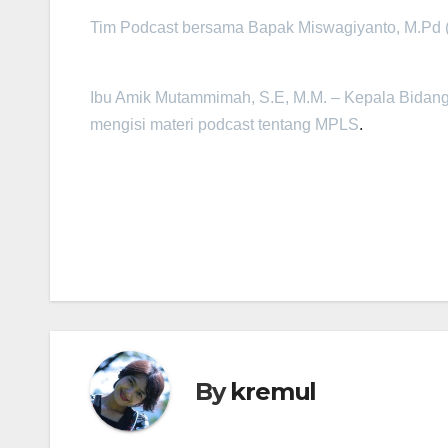
Tim Podcast bersama Bapak Miswagiyanto, M.Pd
Ibu Amik Mutammimah, S.E, M.M. – Kepala Bidan
mengisi materi podcast tentang MPLS
.
Post
navigation
By
kremul