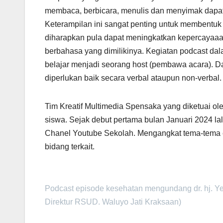
membaca, berbicara, menulis dan menyimak dapat
Keterampilan ini sangat penting untuk membentuk
diharapkan pula dapat meningkatkan kepercaya
berbahasa yang dimilikinya. Kegiatan podcast da
belajar menjadi seorang host (pembawa acara). Da
diperlukan baik secara verbal ataupun non-verbal.
Tim Kreatif Multimedia Spensaka yang diketuai ol
siswa. Sejak debut pertama bulan Januari 2024 la
Chanel Youtube Sekolah. Mengangkat tema-tema e
bidang terkait.
Podcast episode kesehatan mengundang dr. hj. Ye
Direktur RSUD. Waluyo Jati Kraksaan)