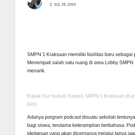
JUL 26, 2024
SMPN 1 Kraksaan memiliki fasilitas baru sebagai 
Menempati salah satu ruang di area Lobby SMPN 1
menarik.
Bapak Nur Nuhud, Kepala SMPN 1 Kraksaan (Kan
(kiri)
Adanya porgram podcast disuatu sekolah tentuny
bagi siswa, terutama keterampilan berbahasa. P
ide/pesan yang akan dicernanya melalui tanya jaw