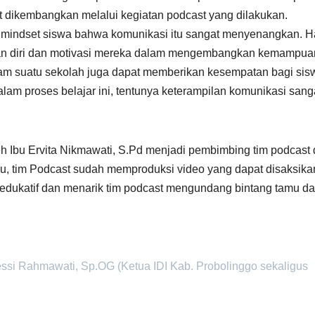
 dikembangkan melalui kegiatan podcast yang dilakukan.
 mindset siswa bahwa komunikasi itu sangat menyenangkan. Ha
aan diri dan motivasi mereka dalam mengembangkan kemampua
lam suatu sekolah juga dapat memberikan kesempatan bagi sis
lam proses belajar ini, tentunya keterampilan komunikasi sang
eh Ibu Ervita Nikmawati, S.Pd menjadi pembimbing tim podcast 
lu, tim Podcast sudah memproduksi video yang dapat disaksika
dukatif dan menarik tim podcast mengundang bintang tamu da
ssi Rahmawati, Sp.OG (Ketua IDI Kab. Probolinggo sekaligus