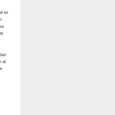
l ini
n
wa
at
dari
n di
ri