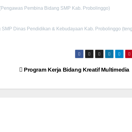
 (Pengawas Pembina Bidang SMP Kab. Probolinggo)
g SMP Dinas Pendidikan & Kebudayaan Kab. Probolinggo (ten
Program Kerja Bidang Kreatif Multimedia