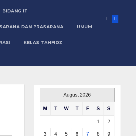
BIDANG IT
 SARANA DAN PRASARANA
UMUM
RASI
KELAS TAHFIDZ
August 2026
M
T
W
T
F
S
S
1
2
3
4
5
6
7
8
9