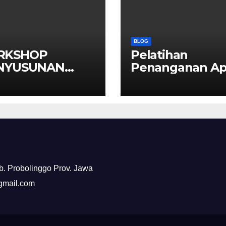
BLOG
RKSHOP
Pelatihan
NYUSUNAN
Penanganan Ap
L AKM” SMP N 1
Bersama Damk
KSAAN
Kabupaten
Probolinggo
ab. Probolinggo Prov. Jawa
@gmail.com