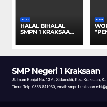
BLOG
BLOG
HALAL BIHALAL
WO
SMPN 1 KRAKSAAN
“PE
SEKALIGUS
SOA
MEMPERINGATI
KRA
HARI KEBANHKITAN
NASIONAL
SMP Negeri 1 Kraksaan
Jl. Imam Bonjol No. 13 A , Sidomukti, Kec. Kraksaan, K
Timur. Telp. 0335-841030, email: smpn1kraksaan.rsbi