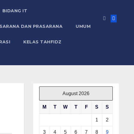
BIDANG IT
 SARANA DAN PRASARANA
UMUM
RASI
KELAS TAHFIDZ
August 2026
M
T
W
T
F
S
S
1
2
3
4
5
6
7
8
9