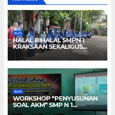
BLOG
HALAL BIHALAL SMPN 1
KRAKSAAN SEKALIGUS
MEMPERINGATI HARI
KEBANHKITAN NASIONAL
BLOG
WORKSHOP “PENYUSUNAN
SOAL AKM” SMP N 1
KRAKSAAN