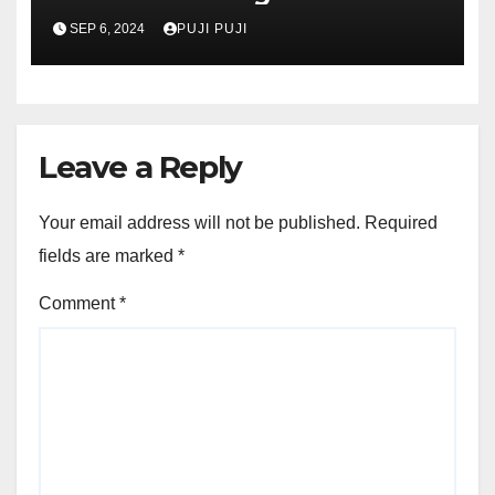
SD/MI/SMP/MTS/SMA/MA se
SEP 6, 2024
PUJI PUJI
Kecamatan Kraksaan,
dilaksanakan pada tanggal
24 Agustus 2024
Leave a Reply
Your email address will not be published.
Required
fields are marked
*
Comment
*