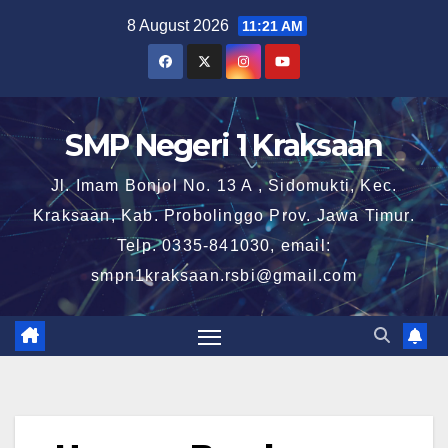
Skip
8 August 2026
11:21 AM
to
content
SMP Negeri 1 Kraksaan
Jl. Imam Bonjol No. 13 A , Sidomukti, Kec.
Kraksaan, Kab. Probolinggo Prov. Jawa Timur.
Telp. 0335-841030, email:
smpn1kraksaan.rsbi@gmail.com