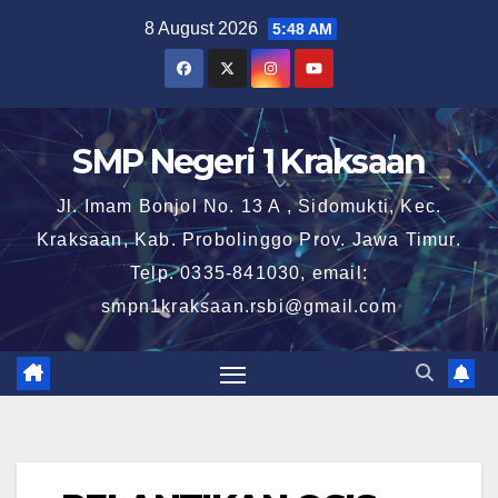
Skip
8 August 2026
5:48 AM
to
content
SMP Negeri 1 Kraksaan
Jl. Imam Bonjol No. 13 A , Sidomukti, Kec.
Kraksaan, Kab. Probolinggo Prov. Jawa Timur.
Telp. 0335-841030, email:
smpn1kraksaan.rsbi@gmail.com