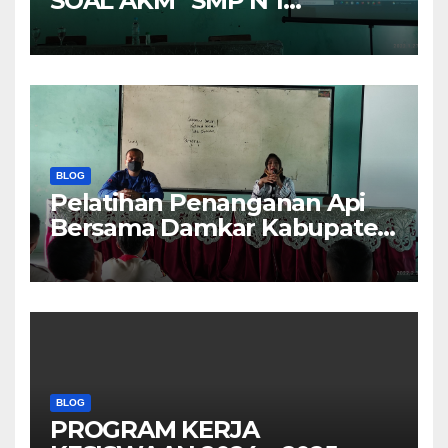
SOAL AKM” SMP N 1
KRAKSAAN
BLOG
Pelatihan Penanganan Api
Bersama Damkar Kabupaten
Probolinggo
BLOG
PROGRAM KERJA